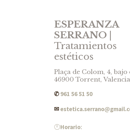
ESPERANZA
SERRANO
|
Tratamientos
estéticos
Plaça de Colom, 4, bajo
46900 Torrent, Valenci
✆
961 56 51 50
✉
estetica.serrano@gmail.
🕛
Horario
: