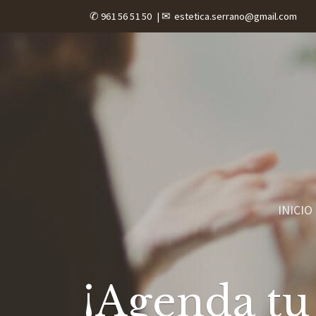
✆ 961 56 51 50
| ✉
estetica.serrano@gmail.com
INICIO
¡Agenda tu 