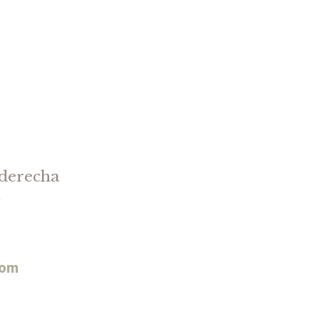
 derecha
a
com