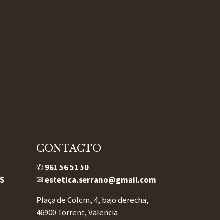
CONTACTO
✆
961 56 51 50
S
✉
estetica.serrano@gmail.com
Plaça de Colom, 4, bajo derecha,
46900 Torrent, Valencia