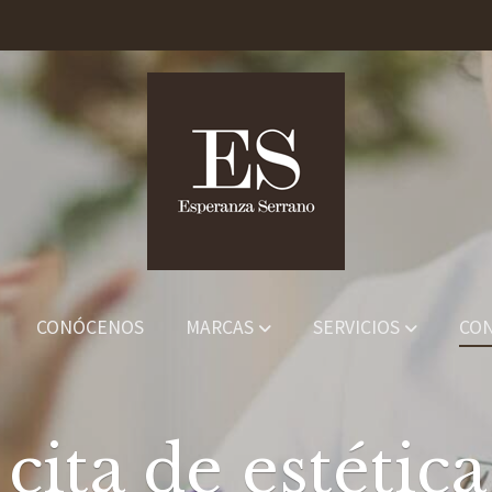
CONÓCENOS
MARCAS
SERVICIOS
CO
cita de estétic